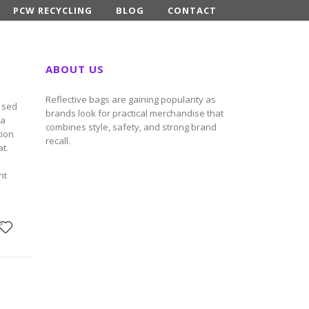
PCW RECYCLING
BLOG
CONTACT
ABOUT US
Reflective bags are gaining popularity as
, sed
brands look for practical merchandise that
na
combines style, safety, and strong brand
tion
recall.
t.
nt