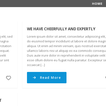
HOME
WE HAVE CHEERFULLY AND EXPERTLY
 elit, sed
Lorem ipsum dolor sit amet, consectetur adipisicing elit
 magna
do eiusmod tempor incididunt ut labore et dolore mag
citation
aliqua. Ut enim ad minim veniam, quis nostrud exercita
sequat.
ullamco laboris nisi ut aliquip ex ea commodo consequa
velit
Duis aute irure dolor in reprehenderit in voluptate velit
ur sint
esse cillum dolore eu fugiat nulla pariatur. Excepteur si
occaecat […]
Read More
T