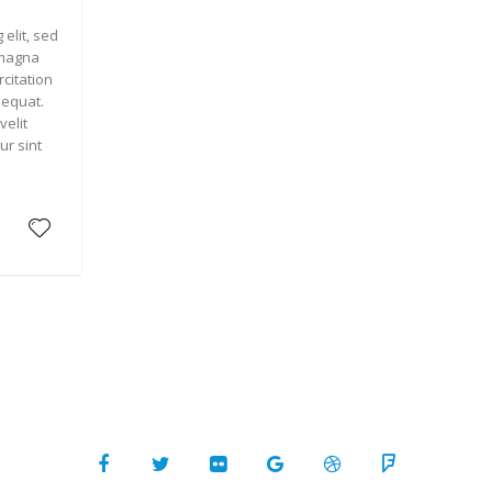
 elit, sed
 magna
citation
sequat.
velit
ur sint