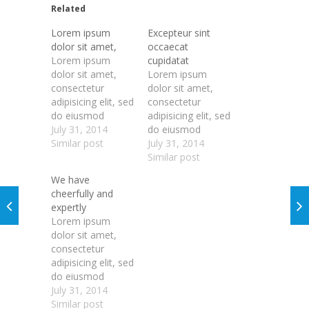
Related
Lorem ipsum
Excepteur sint
dolor sit amet,
occaecat
Lorem ipsum
cupidatat
dolor sit amet,
Lorem ipsum
consectetur
dolor sit amet,
adipisicing elit, sed
consectetur
do eiusmod
adipisicing elit, sed
tempor incididunt
July 31, 2014
do eiusmod
ut labore et
Similar post
tempor incididunt
July 31, 2014
dolore magna
ut labore et
Similar post
aliqua. Ut enim ad
dolore magna
We have
minim veniam,
aliqua. Ut enim ad
cheerfully and
quis nostrud
minim veniam,
expertly
exercitation
quis nostrud
Lorem ipsum
ullamco laboris
exercitation
dolor sit amet,
nisi ut aliquip ex
ullamco laboris
consectetur
ea commodo
nisi ut aliquip ex
adipisicing elit, sed
consequat. Duis
ea commodo
do eiusmod
aute irure dolor in
consequat. Duis
tempor incididunt
July 31, 2014
reprehenderit in
aute irure dolor in
ut labore et
Similar post
voluptate velit
reprehenderit in