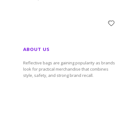
dolore magna
esse cillum dolore
voluptate velit
aliqua. Ut enim ad
eu fugiat…
esse cillum dolore
minim veniam,
eu fugiat…
quis nostrud
exercitation
ullamco laboris
nisi ut aliquip ex
ea commodo
ABOUT US
consequat. Duis
aute irure dolor in
Reflective bags are gaining popularity as brands
reprehenderit in
look for practical merchandise that combines
voluptate velit
style, safety, and strong brand recall.
esse cillum dolore
eu fugiat…