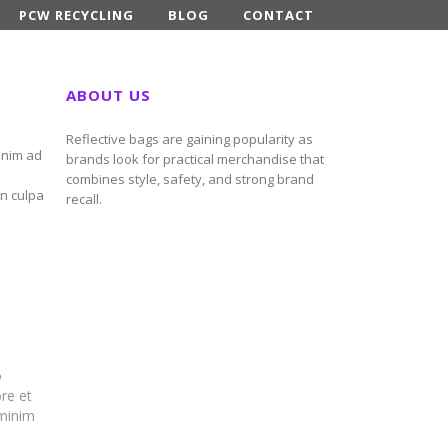
PCW RECYCLING
BLOG
CONTACT
ABOUT US
Reflective bags are gaining popularity as
enim ad
brands look for practical merchandise that
combines style, safety, and strong brand
in culpa
recall.
o
re et
 minim