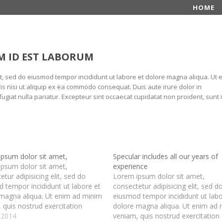
HOME
M ID EST LABORUM
lit, sed do eiusmod tempor incididunt ut labore et dolore magna aliqua. Ut 
is nisi ut aliquip ex ea commodo consequat. Duis aute irure dolor in
fugiat nulla pariatur. Excepteur sint occaecat cupidatat non proident, sunt 
psum dolor sit amet,
Specular includes all our years of
psum dolor sit amet,
experience
etur adipisicing elit, sed do
Lorem ipsum dolor sit amet,
 tempor incididunt ut labore et
consectetur adipisicing elit, sed d
magna aliqua. Ut enim ad minim
eiusmod tempor incididunt ut labo
 quis nostrud exercitation
dolore magna aliqua. Ut enim ad
laboris nisi ut aliquip ex ea
, 2014
veniam, quis nostrud exercitation