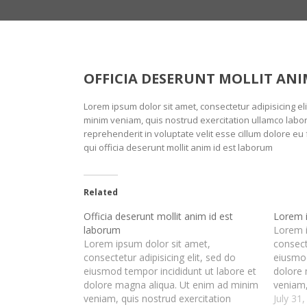
OFFICIA DESERUNT MOLLIT ANI
Lorem ipsum dolor sit amet, consectetur adipisicing e
minim veniam, quis nostrud exercitation ullamco labor
reprehenderit in voluptate velit esse cillum dolore eu 
qui officia deserunt mollit anim id est laborum
Related
Officia deserunt mollit anim id est
Lorem i
laborum
Lorem i
Lorem ipsum dolor sit amet,
consect
consectetur adipisicing elit, sed do
eiusmod
eiusmod tempor incididunt ut labore et
dolore 
dolore magna aliqua. Ut enim ad minim
veniam,
veniam, quis nostrud exercitation
ullamco 
July 31